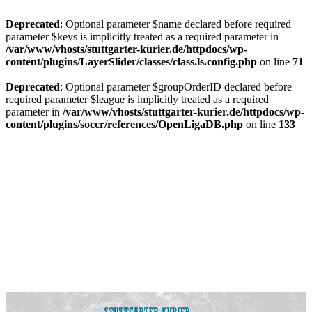
Deprecated
: Optional parameter $name declared before required
parameter $keys is implicitly treated as a required parameter in
/var/www/vhosts/stuttgarter-kurier.de/httpdocs/wp-
content/plugins/LayerSlider/classes/class.ls.config.php
on line
71
Deprecated
: Optional parameter $groupOrderID declared before
required parameter $league is implicitly treated as a required
parameter in
/var/www/vhosts/stuttgarter-kurier.de/httpdocs/wp-
content/plugins/soccr/references/OpenLigaDB.php
on line
133