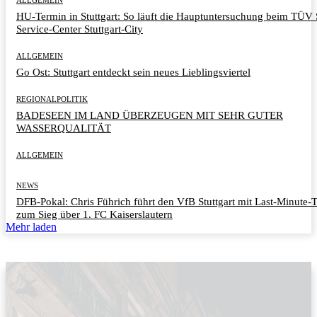
HU-Termin in Stuttgart: So läuft die Hauptuntersuchung beim TÜ
Service-Center Stuttgart-City
ALLGEMEIN
Go Ost: Stuttgart entdeckt sein neues Lieblingsviertel
REGIONALPOLITIK
BADESEEN IM LAND ÜBERZEUGEN MIT SEHR GUTER
WASSERQUALITÄT
ALLGEMEIN
NEWS
DFB-Pokal: Chris Führich führt den VfB Stuttgart mit Last-Minute-
zum Sieg über 1. FC Kaiserslautern
Mehr laden