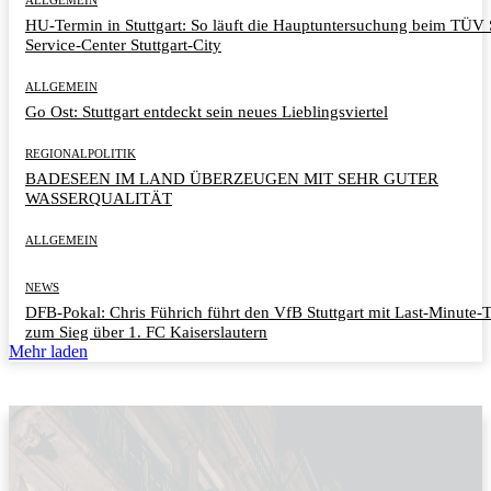
HU-Termin in Stuttgart: So läuft die Hauptuntersuchung beim TÜ
Service-Center Stuttgart-City
ALLGEMEIN
Go Ost: Stuttgart entdeckt sein neues Lieblingsviertel
REGIONALPOLITIK
BADESEEN IM LAND ÜBERZEUGEN MIT SEHR GUTER
WASSERQUALITÄT
ALLGEMEIN
NEWS
DFB-Pokal: Chris Führich führt den VfB Stuttgart mit Last-Minute-
zum Sieg über 1. FC Kaiserslautern
Mehr laden