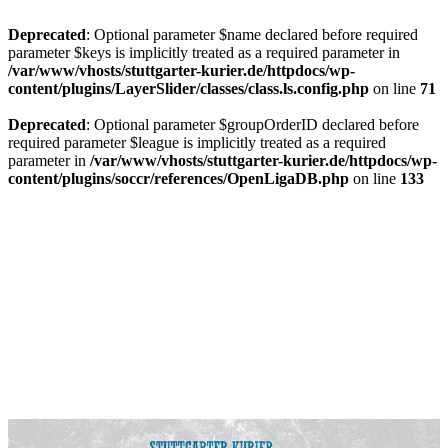
Deprecated
: Optional parameter $name declared before required
parameter $keys is implicitly treated as a required parameter in
/var/www/vhosts/stuttgarter-kurier.de/httpdocs/wp-
content/plugins/LayerSlider/classes/class.ls.config.php
on line
71
Deprecated
: Optional parameter $groupOrderID declared before
required parameter $league is implicitly treated as a required
parameter in
/var/www/vhosts/stuttgarter-kurier.de/httpdocs/wp-
content/plugins/soccr/references/OpenLigaDB.php
on line
133