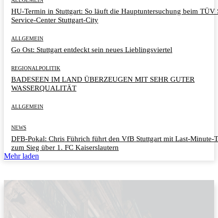
HU-Termin in Stuttgart: So läuft die Hauptuntersuchung beim TÜ
Service-Center Stuttgart-City
ALLGEMEIN
Go Ost: Stuttgart entdeckt sein neues Lieblingsviertel
REGIONALPOLITIK
BADESEEN IM LAND ÜBERZEUGEN MIT SEHR GUTER
WASSERQUALITÄT
ALLGEMEIN
NEWS
DFB-Pokal: Chris Führich führt den VfB Stuttgart mit Last-Minute-
zum Sieg über 1. FC Kaiserslautern
Mehr laden