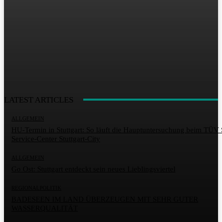
LATEST ARTICLES
ALLGEMEIN
HU-Termin in Stuttgart: So läuft die Hauptuntersuchung beim TÜ
Service-Center Stuttgart-City
ALLGEMEIN
Go Ost: Stuttgart entdeckt sein neues Lieblingsviertel
REGIONALPOLITIK
BADESEEN IM LAND ÜBERZEUGEN MIT SEHR GUTER
WASSERQUALITÄT