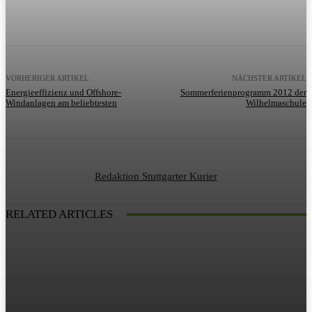
VORHERIGER ARTIKEL
NÄCHSTER ARTIKEL
Energieeffizienz und Offshore-
Sommerferienprogramm 2012 der
Windanlagen am beliebtesten
Wilhelmaschule
Redaktion Stuttgarter Kurier
RELATED ARTICLES