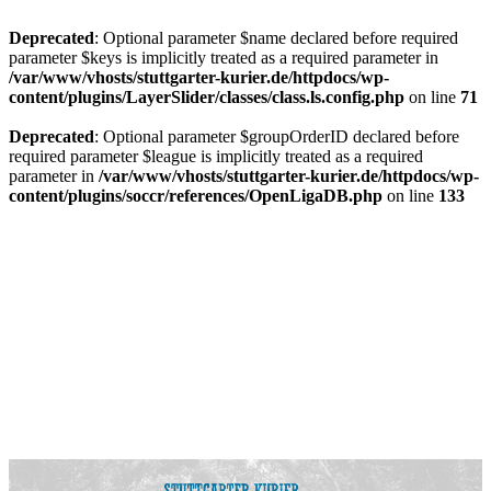
Deprecated
: Optional parameter $name declared before required
parameter $keys is implicitly treated as a required parameter in
/var/www/vhosts/stuttgarter-kurier.de/httpdocs/wp-
content/plugins/LayerSlider/classes/class.ls.config.php
on line
71
Deprecated
: Optional parameter $groupOrderID declared before
required parameter $league is implicitly treated as a required
parameter in
/var/www/vhosts/stuttgarter-kurier.de/httpdocs/wp-
content/plugins/soccr/references/OpenLigaDB.php
on line
133