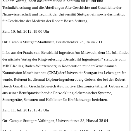
Zu dem Vortrag laden das Internationale Zentrum für Kultur und
Technikforschung und die Abteilungen Alte Geschichte und Geschichte der
Naturwissenschaft und Technik der Universität Stuttgart ein sowie das Institut
für Geschichte der Medizin der Robert Bosch Stiftung.
Zeit: 10. Juli 2012, 19.00 Uhr
Ort: Campus Stuttgart-Stadtmitte, Breitscheidstr. 2b, Raum 2.11
Infos aus der Praxis zum Berufsbild Ingenieur Am Mittwoch, dem 11. Juli, findet
der nächste Vortag der Ringvorlesung „Berufsbild Ingenieur/in“ statt, die vom
MINT-Kolleg Baden-Württemberg in Kooperation mit der Gemeinsamen
Kommission Maschinenbau (GKM) der Universität Stuttgart ins Leben gerufen
wurde. Referent ist diesmal Diplom-Ingenieur Joerg Gebers, der bei der Robert
Bosch GmbH im Geschäftsbereich Automotive Electronics tätig ist. Gebers wird
aus seiner Berufspraxis über die Entwicklung elektronischer Systeme,
Steuergeräte, Sensoren und Halbleiter für Kraftfahrzeuge berichten.
Zeit: 11. Juli 2012, 15.45 Uhr
Ort: Campus Stuttgart-Vaihingen, Universitätsstr. 38, Hörsaal 38.04