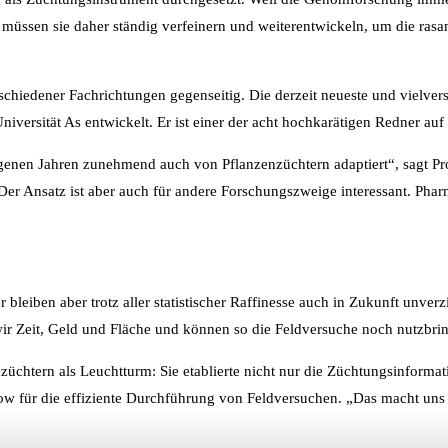
n müssen sie daher ständig verfeinern und weiterentwickeln, um die ras
schiedener Fachrichtungen gegenseitig. Die derzeit neueste und vielve
iversität As entwickelt. Er ist einer der acht hochkarätigen Redner a
nen Jahren zunehmend auch von Pflanzenzüchtern adaptiert“, sagt Prof.
Der Ansatz ist aber auch für andere Forschungszweige interessant. Pha
 bleiben aber trotz aller statistischer Raffinesse auch in Zukunft unve
 Zeit, Geld und Fläche und können so die Feldversuche noch nutzbringe
üchtern als Leuchtturm: Sie etablierte nicht nur die Züchtungsinformat
w für die effiziente Durchführung von Feldversuchen. „Das macht uns 