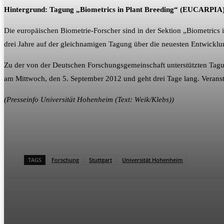
Hintergrund: Tagung „Biometrics in Plant Breeding“ (EUCARPIA
Die europäischen Biometrie-Forscher sind in der Sektion „Biometrics
drei Jahre auf der gleichnamigen Tagung über die neuesten Entwicklun
Zu der von der Deutschen Forschungsgemeinschaft unterstützten Tagun
am Mittwoch, den 5. September 2012 und geht drei Tage lang. Verans
(Presseinfo Universität Hohenheim (Text: Weik/Klebs))
TAGS
Forschung
Stuttgart
Universität Hohenheim
Teilen