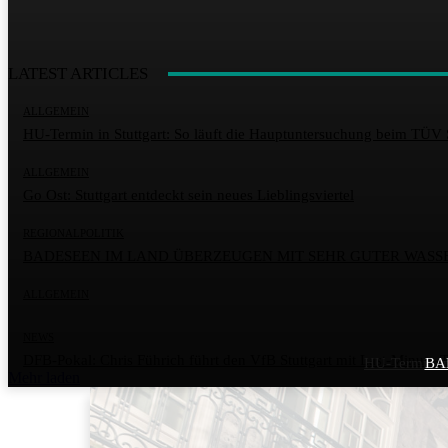
LATEST ARTICLES
ALLGEMEIN
HU-Termin in Stuttgart: So läuft die Hauptuntersuchung beim TÜV 
ALLGEMEIN
Go Ost: Stuttgart entdeckt sein neues Lieblingsviertel
REGIONALPOLITIK
BADESEEN IM LAND ÜBERZEUGEN MIT SEHR GUTER WASS
ALLGEMEIN
NEWS
DFB-Pokal: Chris Führich führt den VfB Stuttgart mit Last-Minute-T
HU-Termin in
BA
Mehr laden