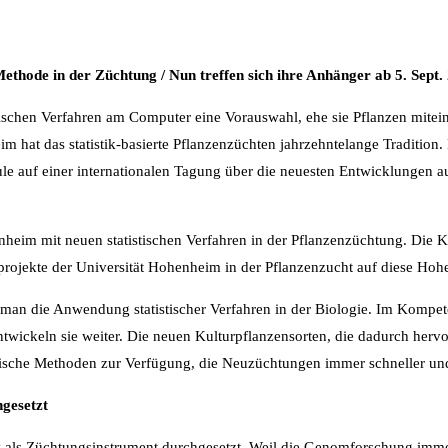
 Methode in der Züchtung / Nun treffen sich ihre Anhänger ab 5. Sept
istischen Verfahren am Computer eine Vorauswahl, ehe sie Pflanzen mite
m hat das statistik-basierte Pflanzenzüchten jahrzehntelange Tradition
 auf einer internationalen Tagung über die neuesten Entwicklungen au
nheim mit neuen statistischen Verfahren in der Pflanzenzüchtung. Die K
sprojekte der Universität Hohenheim in der Pflanzenzucht auf diese Ho
eht man die Anwendung statistischer Verfahren in der Biologie. Im Kom
ntwickeln sie weiter. Die neuen Kulturpflanzensorten, die dadurch hervo
stische Methoden zur Verfügung, die Neuzüchtungen immer schneller un
hgesetzt
ty als Züchtungsinstrument durchgesetzt. Weil die Genomforschung imme