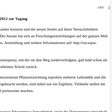
1404
0
. 2012 zur Tagung
inander kreuzen und die neuen Sorten auf ihren Versuchsfeldern
. Der Ansatz hat sich an Forschungseinrichtungen auf der ganzen Welt
s. Anmeldung und weitere Informationen auf: http://eucarpia-
onsequenz, mit der sie den Weg weiterverfolgten, galt bald schon als
henheimer Schule zurück.
petenzzentrum Pflanzenzüchtung erproben mehrere Lehrstühle und die
rgebracht werden, sind dabei nur ein Ergebnis. Vielmehr stellen die
d preiswerter machen.
r neue Erkenntnisse hervorbringt, steigt die Datenmenge sprunghaft