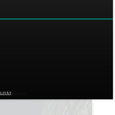
r Stuttgart-City
LITÄT