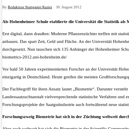
By
Redaktion Stuttgarter Kurier
30. August 2012
Als Hohenheimer Schule etablierte die Universität die Statistik als
Erst digital, dann draußen: Moderne Pflanzenzüchter treffen mit stat
anbauen. Das spart Zeit, Geld und Fläche. An der Universität Hohenhei
durchgesetzt. Nun tauschen sich 135 Anhänger der Hohenheimer Schule
biometrics-2012.uni-hohenheim.de/
Vor bald 50 Jahren experimentierten Forscher an der Universität Hohe
einzigartig in Deutschland. Heute greifen die meisten Großforschung
Der Fachbegriff für ihren Ansatz lautet „Biometrie“. Darunter verst
Landessaatzuchtanstalt vielversprechende statistische Verfahren und e
Forschungsprojekte der Saatgutindustrie auch fortwährend neue stati
Forschungszweig Biometrie hat sich in der Züchtung weltweit durc
Aber auch weltweit hat sich die Biometrie in der Scientific Communi