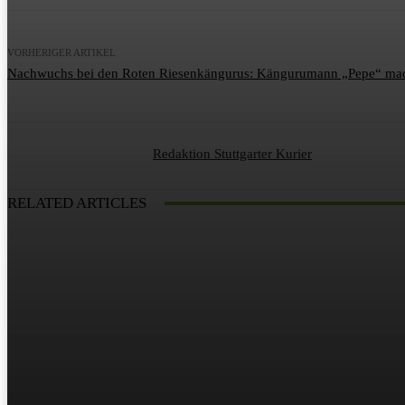
VORHERIGER ARTIKEL
Nachwuchs bei den Roten Riesenkängurus: Kängurumann „Pepe“ mac
Redaktion Stuttgarter Kurier
RELATED ARTICLES