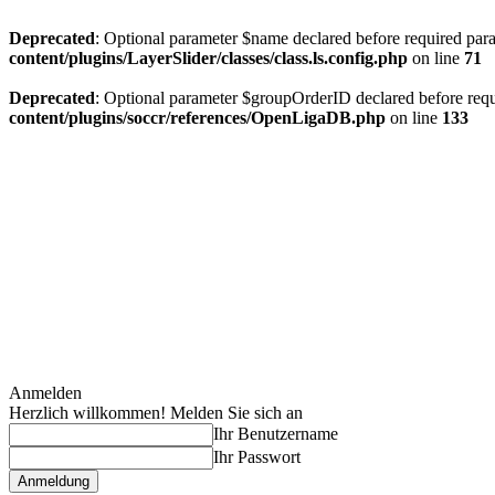
Deprecated
: Optional parameter $name declared before required param
content/plugins/LayerSlider/classes/class.ls.config.php
on line
71
Deprecated
: Optional parameter $groupOrderID declared before requi
content/plugins/soccr/references/OpenLigaDB.php
on line
133
Anmelden
Herzlich willkommen! Melden Sie sich an
Ihr Benutzername
Ihr Passwort