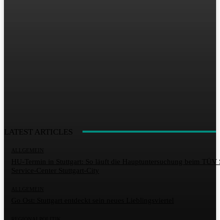
LATEST ARTICLES
ALLGEMEIN
HU-Termin in Stuttgart: So läuft die Hauptuntersuchung beim TÜ
Service-Center Stuttgart-City
ALLGEMEIN
Go Ost: Stuttgart entdeckt sein neues Lieblingsviertel
REGIONALPOLITIK