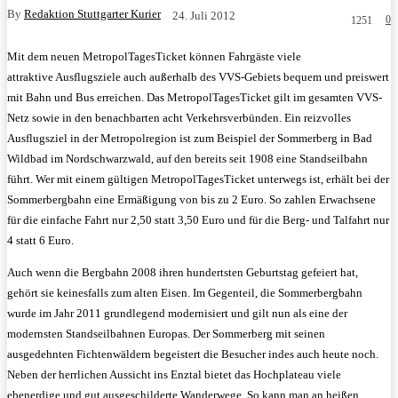
By
Redaktion Stuttgarter Kurier
24. Juli 2012
0
1251
Mit dem neuen MetropolTagesTicket können Fahrgäste viele
attraktive Ausflugsziele auch außerhalb des VVS-Gebiets bequem und preiswert
mit Bahn und Bus erreichen. Das MetropolTagesTicket gilt im gesamten VVS-
Netz sowie in den benachbarten acht Verkehrsverbünden.
Ein reizvolles
Ausflugsziel in der Metropolregion ist zum Beispiel der Sommerberg in Bad
Wildbad im Nordschwarzwald, auf den bereits seit 1908 eine Standseilbahn
führt. Wer mit einem gültigen MetropolTagesTicket unterwegs ist, erhält bei der
Sommerbergbahn eine Ermäßigung von bis zu 2 Euro. So zahlen Erwachsene
für die einfache Fahrt nur 2,50 statt 3,50 Euro und für die Berg- und Talfahrt nur
4 statt 6 Euro.
Auch wenn die Bergbahn 2008 ihren hundertsten Geburtstag gefeiert hat,
gehört sie keinesfalls zum alten Eisen. Im Gegenteil, die Sommerbergbahn
wurde im Jahr 2011 grundlegend modernisiert und gilt nun als eine der
modernsten Standseilbahnen Europas. Der Sommerberg mit seinen
ausgedehnten Fichtenwäldern begeistert die Besucher indes auch heute noch.
Neben der herrlichen Aussicht ins Enztal bietet das Hochplateau viele
ebenerdige und gut ausgeschilderte Wanderwege. So kann man an heißen