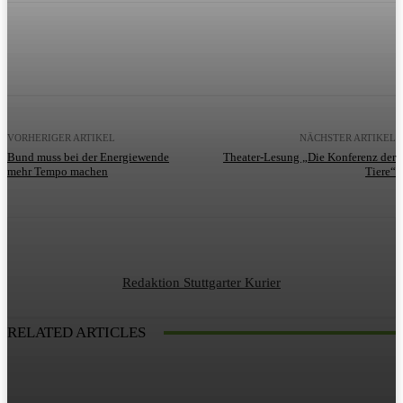
VORHERIGER ARTIKEL
NÄCHSTER ARTIKEL
Bund muss bei der Energiewende
Theater-Lesung „Die Konferenz der
mehr Tempo machen
Tiere“
Redaktion Stuttgarter Kurier
RELATED ARTICLES