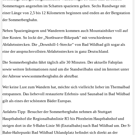
Sommertagen angenehm im Schatten spazieren gehen. Sechs Rundwege mit
einer Länge von 2,5 bis 12 Kilometern beginnen und enden an der Bergstation
der Sommerbergbahn.
Neben Spaziergängern und Wanderern kommen auch Mountainbiker voll auf
ihre Kosten. So lockt der „Northwave-Bikepark“ mit verschiedenen
Abfahrtsstrecken. Die „Downhill-1-Strecke“ von Bad Wildbad gilt sogar als
eine der anspruchsvollsten Abfahrtsstrecken in ganz Deutschland.
Die Sommerbergbahn fährt täglich alle 30 Minuten. Der aktuelle Fahrplan
sowie weitere Informationen rund um die Standseilbahn sind im Internet unter
der Adresse www.sommerbergbahn.de abrufbar.
Wer keine Lust zum Wandern hat, möchte sich vielleicht lieber im Thermalbad
entspannen. Das liebevoll restaurierte Erlebnis- und Saunabad in Bad Wildbad
gilt als eines der schönsten Bäder Europas.
Anfahrts-Tipp: Besucher der Sommerbergbahn nehmen ab Stuttgart
Hauptbahnhof die Regionalbahnlinie R5 bis Pforzheim Hauptbahnhof und
steigen dort in die S-Bahn-Linie S6 (Enztalbahn) nach Bad Wildbad um. Der S-
Bahn-Haltepunkt Bad Wildbad Uhlandplatz befindet sich direkt an der