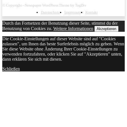
© Copyright - Newspaper WordPress Theme by TagDiv
Datenschutz
Impressum
Kontakt
Durch das Fortsetzen der Benutzung dieser Seite, stimmst du der
Benutzung von Cookies zu.
Weitere Informationen
Akzeptieren
Die Cookie-Einstellungen auf dieser Website sind auf "Cookies
zulassen", um Ihnen das beste Surferlebnis möglich zu geben. Wenn
Sie diese Website ohne Änderung Ihrer Cookie-Einstellungen zu
verwenden fortzufahren, oder klicken Sie auf "Akzeptieren" unten,
dann erklären Sie sich mit diesen.
Schließen