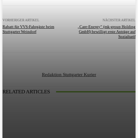
VORHERIGER ARTIKEL
NÄCHSTER ARTIKEL
Rabatt für VVS-Fahrgäste beim
„Care-Energy“ (mk-group Holding
Stuttgarter Weindorf
GmbH) bewilligt erste Anträge auf
Sozialtarif
Redaktion Stuttgarter Kurier
RELATED ARTICLES