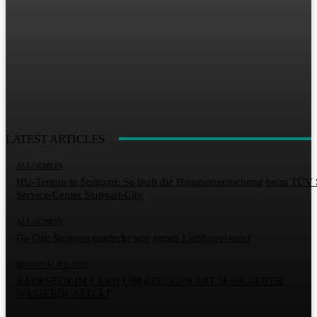
LATEST ARTICLES
ALLGEMEIN
HU-Termin in Stuttgart: So läuft die Hauptuntersuchung beim TÜ
Service-Center Stuttgart-City
ALLGEMEIN
Go Ost: Stuttgart entdeckt sein neues Lieblingsviertel
REGIONALPOLITIK
BADESEEN IM LAND ÜBERZEUGEN MIT SEHR GUTER
WASSERQUALITÄT