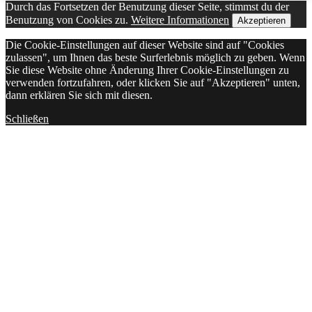
Durch das Fortsetzen der Benutzung dieser Seite, stimmst du der
Benutzung von Cookies zu.
Weitere Informationen
Akzeptieren
Die Cookie-Einstellungen auf dieser Website sind auf "Cookies
zulassen", um Ihnen das beste Surferlebnis möglich zu geben. Wenn
Sie diese Website ohne Änderung Ihrer Cookie-Einstellungen zu
verwenden fortzufahren, oder klicken Sie auf "Akzeptieren" unten,
dann erklären Sie sich mit diesen.
Schließen